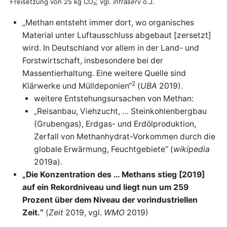
Freisetzung von 25 kg CO₂; vgl.
infraserv
o.J.
„Methan entsteht immer dort, wo organisches
Material unter Luftausschluss abgebaut [zersetzt]
wird. In Deutschland vor allem in der Land- und
Forstwirtschaft, insbesondere bei der
Massentierhaltung. Eine weitere Quelle sind
2
Klärwerke und Mülldeponien“
(
UBA
2019).
weitere Entstehungsursachen von Methan:
„Reisanbau, Viehzucht, … Steinkohlenbergbau
(Grubengas), Erdgas- und Erdölproduktion,
Zerfall von Methanhydrat-Vorkommen durch die
globale Erwärmung, Feuchtgebiete“ (
wikipedia
2019a).
„Die Konzentration des … Methans stieg [2019]
auf ein Rekordniveau und liegt nun um 259
Prozent über dem Niveau der vorindustriellen
Zeit.“
(
Zeit
2019, vgl.
WMO
2019)