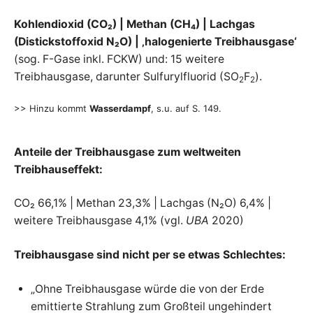
L
k
u
I
n
Kohlendioxid (CO₂) | Methan (CH₄) | Lachgas
f
t
(Distickstoffoxid N₂O) | ‚halogenierte Treibhausgase‘
:
M
(sog. F-Gase inkl. FCKW) und: 15 weitere
D
i
Treibhausgase, darunter Sulfurylfluorid (SO
F
).
e
A
2
2
r
e
l
K
>> Hinzu kommt
Wasserdampf
, s.u. auf S. 149.
e
v
a
R
n
t
Anteile der Treibhausgase zum weltweiten
e
I
n
Treibhauseffekt:
F
a
k
S
CO₂ 66,1% | Methan 23,3% | Lachgas (N₂O) 6,4% |
t
e
weitere Treibhausgase 4,1% (vgl.
UBA
2020)
n
E
,
Z
a
Treibhausgase sind nicht per se etwas Schlechtes:
h
l
e
n
„Ohne Treibhausgase würde die von der Erde
u
n
emittierte Strahlung zum Großteil ungehindert
d