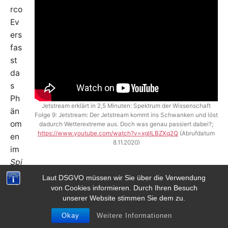
rco
Ev
ers
fas
st
da
s
Ph
Jetstream erklärt in 2,5 Minuten: Spektrum der Wissenschaft
än
Folge 9: Jetstream: Der Jetstream kommt ins Schwanken und löst
om
dadurch Wetterextreme aus. Doch was genau passiert dabei?;
https://www.youtube.com/watch?v=xglILBZXq2Q
(Abrufdatum
en
8.11.2020)
im
Spi
egel
in einfache Worte:
Laut DSGVO müssen wir Sie über die Verwendung
von Cookies informieren. Durch Ihren Besuch
unserer Website stimmen Sie dem zu.
„Dieses Starkwindband bewegt sich auf der
Nordhalbkugel in sieben bis zwölf Kilometer Höhe,
Okay
Weitere Informationen
es bläst wellenförmig von West nach Ost und prägt