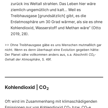
A
zurück ins Weltall strahlen. Das Leben hier wäre
r
g
ziemlich ungemütlich und kalt… Weil es
u
Treibhausgase [grundsätzlich] gibt, es die
m
e
Erdatmosphäre um 30 Grad wärmer, als sie es ohne
n
t
Kohlendioxid, Wasserstoff und Methan wäre“ (Otto
e
z
2019, 28).
u
r
g
r
>> Ohne Treibhausgase gäbe es uns Menschen mutmaßlich gar
o
nicht. Wenn es denn überhaupt eine Evolution gegeben hätte:
ß
e
Der Planet sähe vollkommen anders aus, s.a. Abschnitt
CO₂-
n
Gehalt der Atmosphäre
, S. 49f.
T
r
a
n
s
f
o
r
m
Kohlendioxid | CO
a
2
t
i
o
n
Oft wird im Zusammenhang mit klimaschädigenden
Emissionen nur von Kohlendioxid CO₂ bzw. CO₂e