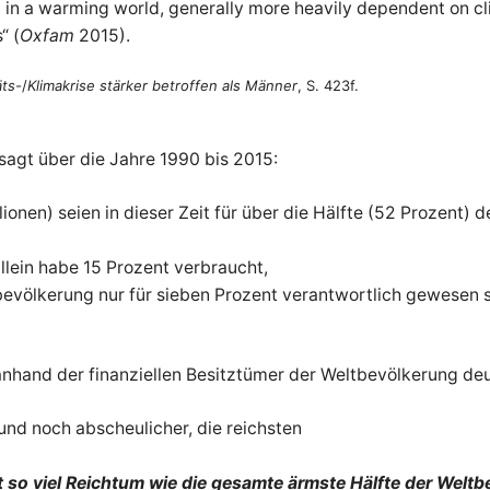
in a warming world, generally more heavily dependent on cli
“ (
Oxfam
2015).
äts-
/
Klimakrise stärker betroffen als Männer
, S. 423f.
agt über die Jahre 1990 bis 2015:
ionen) seien in dieser Zeit für über die Hälfte (52 Prozent) 
 allein habe 15 Prozent verbraucht,
evölkerung nur für sieben Prozent verantwortlich gewesen se
anhand der finanziellen Besitztümer der Weltbevölkerung deu
 und noch abscheulicher, die reichsten
 so viel Reichtum wie die gesamte ärmste Hälfte der Welt