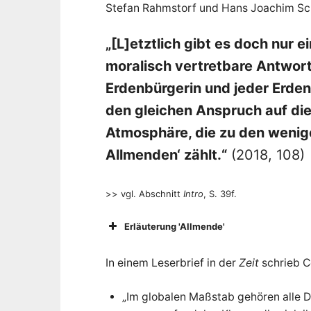
K
n
Stefan Rahmstorf und Hans Joachim Sc
,
Z
L
u
k
„[L]etztlich gibt es doch nur e
u
I
n
moralisch vertretbare Antwort
f
t
Erdenbürgerin und jeder Erden
:
M
D
i
den gleichen Anspruch auf die
e
A
r
Atmosphäre, die zu den wenig
e
l
K
e
Allmenden‘ zählt.“
(2018, 108)
v
a
R
n
t
>> vgl. Abschnitt
Intro
, S. 39f.
e
I
n
F
a
Erläuterung 'Allmende'
k
S
t
e
n
E
In einem Leserbrief in der
Zeit
schrieb C
,
Z
a
h
„Im globalen Maßstab gehören alle 
l
e