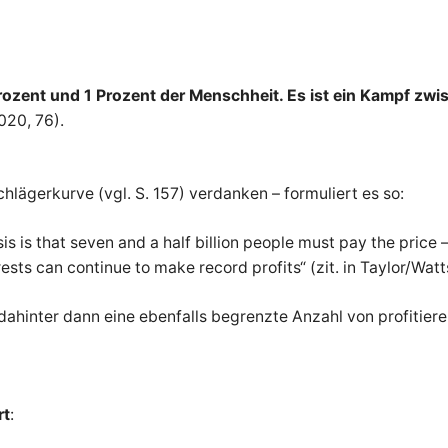
rozent und 1 Prozent der Menschheit. Es ist ein Kampf zw
020, 76).
lägerkurve (vgl. S. 157) verdanken – formuliert es so:
sis is that seven and a half billion people must pay the price 
rests can continue to make record profits“ (zit. in Taylor/Watt
 dahinter dann eine ebenfalls begrenzte Anzahl von profitie
rt
: