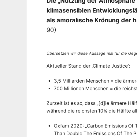
Die „Nutzung der Atmosphäre
o
n
klimasensiblen Entwicklungsl
als amoralische Krönung der hi
90)
Übersetzen wir diese Aussage mal für die Geg
Aktueller Stand der ‚Climate Justice‘:
3,5 Milliarden Menschen = die ärmer
700 Millionen Menschen = die reich
Zurzeit ist es so, dass „[d]ie ärmere Hä
während die reichsten 10% die Hälfte al
Oxfam 2020: „Carbon Emissions Of T
Than Double The Emissions Of The Po