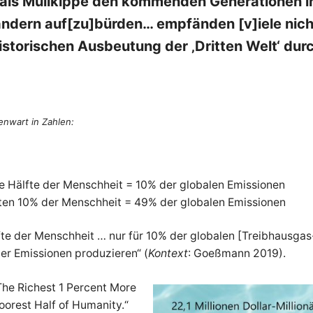
 als Müllkippe den kommenden Generationen i
ändern auf[zu]bürden… empfänden [v]iele nic
storischen Ausbeutung der ‚Dritten Welt‘ durc
enwart in Zahlen:
e Hälfte der Menschheit = 10% der globalen Emissionen
sten 10% der Menschheit = 49% der globalen Emissionen
lfte der Menschheit … nur für 10% der globalen [Treibhausgas
ler Emissionen produzieren“ (
Kontext
: Goeßmann 2019).
he Richest 1 Percent More
orest Half of Humanity.“