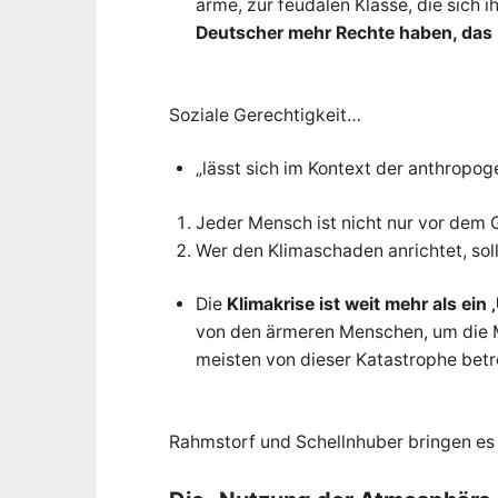
arme, zur feudalen Klasse, die sich
n
u
Deutscher mehr Rechte haben, das K
n
d
A
r
g
Soziale Gerechtigkeit…
u
m
e
n
„lässt sich im Kontext der anthro
t
e
z
u
Jeder Mensch ist nicht nur vor dem G
r
g
Wer den Klimaschaden anrichtet, soll
r
o
ß
Die
Klimakrise ist weit mehr als ein
e
n
von den ärmeren Menschen, um die 
T
r
meisten von dieser Katastrophe betr
a
n
s
f
o
r
Rahmstorf und Schellnhuber bringen es 
m
a
t
i