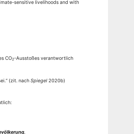
mate-sensitive livelihoods and with
des CO
-Ausstoßes verantwortlich
2
i.“ (zit. nach
Spiegel
2020b)
tlich:
bevölkerung
,