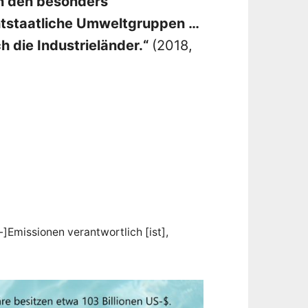
n den besonders
htstaatliche Umweltgruppen …
h die Industrieländer.“
(2018,
-]Emissionen verantwortlich [ist],